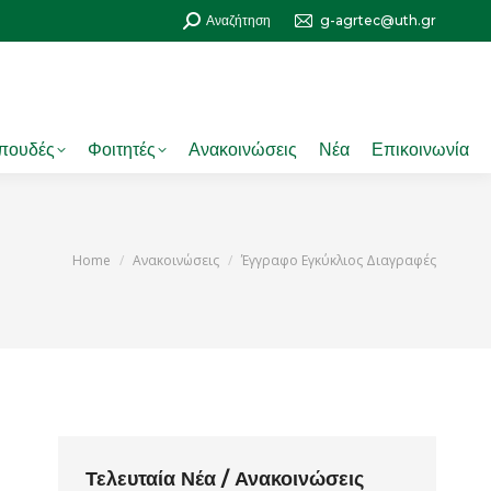
Search:
Αναζήτηση
g-agrtec@uth.gr
πουδές
Φοιτητές
Ανακοινώσεις
Νέα
Επικοινωνία
You are here:
Home
Ανακοινώσεις
Έγγραφο Εγκύκλιος Διαγραφές
Τελευταία Νέα / Ανακοινώσεις