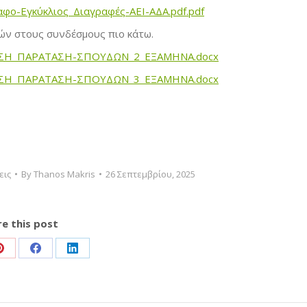
ραφο-Εγκύκλιος_Διαγραφές-ΑΕΙ-ΑΔΑ.pdf.pdf
ών στους συνδέσμους πιο κάτω.
/ΑΙΤΗΣΗ_ΠΑΡΑΤΑΣΗ-ΣΠΟΥΔΩΝ_2_ΕΞΑΜΗΝΑ.docx
/ΑΙΤΗΣΗ_ΠΑΡΑΤΑΣΗ-ΣΠΟΥΔΩΝ_3_ΕΞΑΜΗΝΑ.docx
εις
By
Thanos Makris
26 Σεπτεμβρίου, 2025
e this post
Share
Share
Share
on
on
on
Pinterest
Facebook
LinkedIn