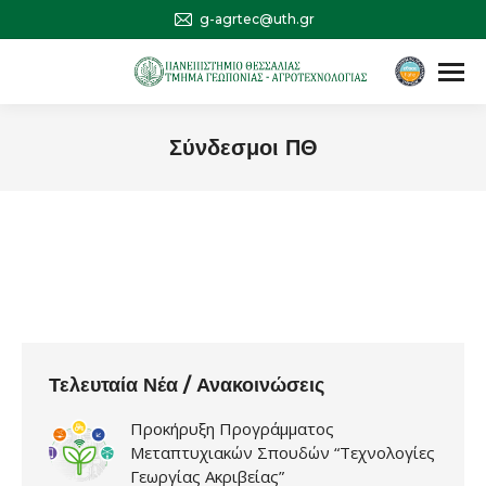
g-agrtec@uth.gr
Αναζήτηση
Search:
Σύνδεσμοι ΠΘ
You are here:
Τελευταία Νέα / Ανακοινώσεις
Προκήρυξη Προγράμματος
Μεταπτυχιακών Σπουδών “Τεχνολογίες
Γεωργίας Ακριβείας”