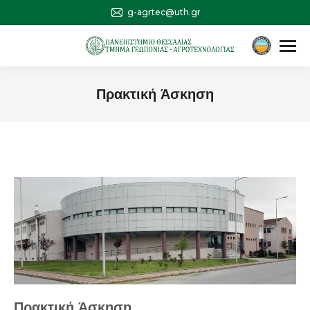
g-agrtec@uth.gr
Αναζήτηση
Search:
Πρακτική Άσκηση
You are here:
Πρακτική Άσκηση