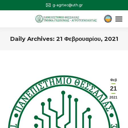
g-agrtec@uth.gr
Αναζήτηση
Search:
Daily Archives:
21 Φεβρουαρίου, 2021
You are here:
Φεβ
21
2021