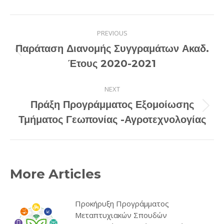
Twitter
Pinterest
Facebook
LinkedIn
Post
PREVIOUS
navigation
Παράταση Διανομής Συγγραμάτων Ακαδ.
Previous
Έτους 2020-2021
post:
NEXT
Πράξη Προγράμματος Εξομοίωσης
Next
Τμήματος Γεωπονίας -Αγροτεχνολογίας
post:
More Articles
Προκήρυξη Προγράμματος
Μεταπτυχιακών Σπουδών