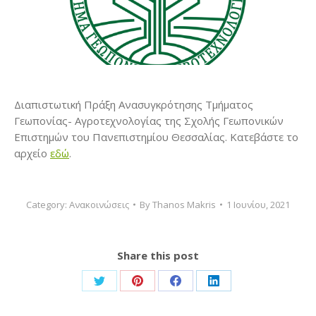
Διαπιστωτική Πράξη Ανασυγκρότησης Τμήματος
Γεωπονίας- Αγροτεχνολογίας της Σχολής Γεωπονικών
Επιστημών του Πανεπιστημίου Θεσσαλίας. Κατεβάστε το
αρχείο
εδώ
.
Category:
Ανακοινώσεις
By
Thanos Makris
1 Ιουνίου, 2021
Share this post
Share
Share
Share
Share
on
on
on
on