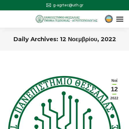
g-agrtec@uth.gr
Αναζήτηση
Search:
Daily Archives:
12 Νοεμβρίου, 2022
You are here:
Νοέ
12
2022