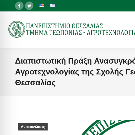
Facebook
Twitter
page
page
opens
opens
in
in
new
new
window
window
Διαπιστωτική Πράξη Ανασυγκρ
Αγροτεχνολογίας της Σχολής Γ
Θεσσαλίας
Ανακοινώσεις