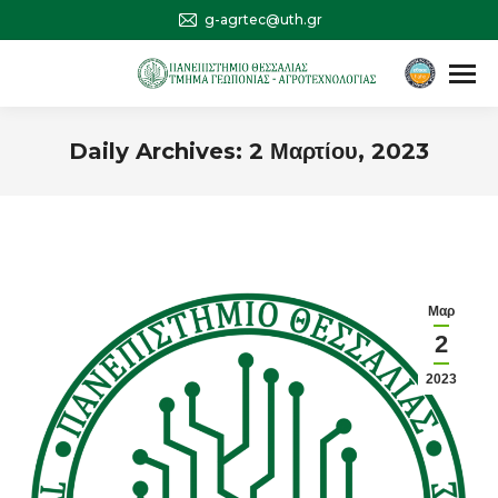
g-agrtec@uth.gr
Αναζήτηση
Search:
Daily Archives:
2 Μαρτίου, 2023
You are here:
Μαρ
2
2023