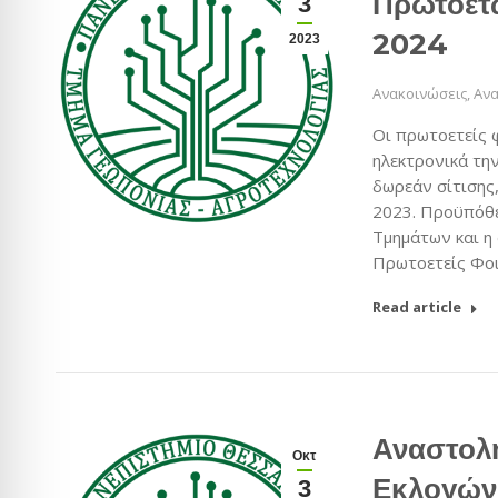
Πρωτοετώ
3
2024
2023
Ανακοινώσεις
,
Ανα
Οι πρωτοετείς 
ηλεκτρονικά την
δωρεάν σίτισης
2023. Προϋπόθε
Τμημάτων και η
Πρωτοετείς Φοι
Read article
Αναστολ
Οκτ
Εκλογών
3