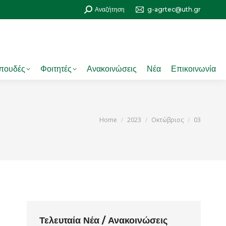
Search:
Αναζήτηση
g-agrtec@uth.gr
πουδές
Φοιτητές
Ανακοινώσεις
Νέα
Επικοινωνία
You are here:
Home
2023
Οκτώβριος
03
Τελευταία Νέα / Ανακοινώσεις