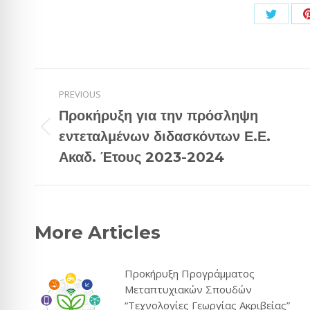
Share
on
Twitter
Post
PREVIOUS
navigation
Προκήρυξη για την πρόσληψη
Previous
εντεταλμένων διδασκόντων Ε.Ε.
post:
Ακαδ. Έτους 2023-2024
More Articles
Προκήρυξη Προγράμματος
Μεταπτυχιακών Σπουδών
“Τεχνολογίες Γεωργίας Ακριβείας”