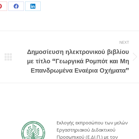
Share
Share
Share
on
on
on
Pinterest
Facebook
LinkedIn
NEXT
Δημοσίευση ηλεκτρονικού βιβλίου
Next
με τίτλο “Γεωργικά Ρομπότ και Μη
post:
Επανδρωμένα Εναέρια Οχήματα”
Εκλογής εκπροσώπου των μελών
Εργαστηριακού Διδακτικού
Προσωπικού (Ε.ΔΙ.Π.) με τον