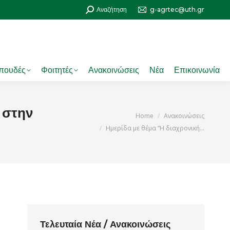
Search:
Αναζήτηση
g-agrtec@uth.gr
πουδές
Φοιτητές
Ανακοινώσεις
Νέα
Επικοινωνία
 στην
You are here:
Home
Ανακοινώσεις
Ημερίδα με θέμα “Η διαχρονική…
Τελευταία Νέα / Ανακοινώσεις