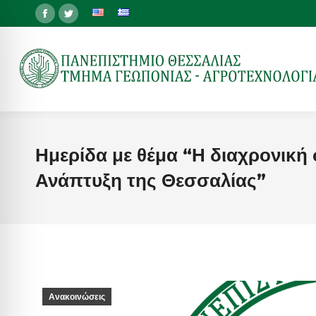
Facebook
Twitter
page
page
opens
opens
in
in
new
new
window
window
Ημερίδα με θέμα “Η διαχρονική
Ανάπτυξη της Θεσσαλίας”
Ανακοινώσεις