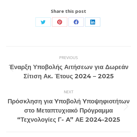
Share this post
Share
Share
Share
Share
on
on
on
on
Twitter
Pinterest
Facebook
LinkedIn
Post
PREVIOUS
navigation
Έναρξη Υποβολής Αιτήσεων για Δωρεάν
Previous
Σίτιση Ακ. Έτους 2024 – 2025
post:
NEXT
Πρόσκληση για Yποβολή Yποψηφιοτήτων
Next
στο Μεταπτυχιακό Πρόγραμμα
post:
“Τεχνολογίες Γ- A” ΑΕ 2024-2025