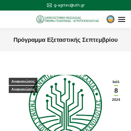
g-agrtec@uth.gr
Αναζήτηση
Search:
Πρόγραμμα Εξεταστικής Σεπτεμβρίου
You are here:
Ανακοινώσεις
Ιούλ
8
Ανακοινώσεις
2024