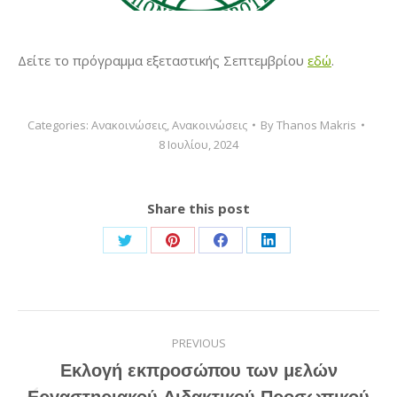
Δείτε το πρόγραμμα εξεταστικής Σεπτεμβρίου
εδώ
.
Categories:
Ανακοινώσεις
,
Ανακοινώσεις
By
Thanos Makris
8 Ιουλίου, 2024
Share this post
Share
Share
Share
Share
on
on
on
on
Twitter
Pinterest
Facebook
LinkedIn
Post
PREVIOUS
navigation
Εκλογή εκπροσώπου των μελών