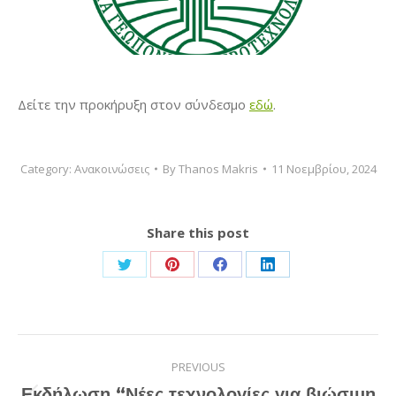
Δείτε την προκήρυξη στον σύνδεσμο
εδώ
.
Category:
Ανακοινώσεις
By
Thanos Makris
11 Νοεμβρίου, 2024
Share this post
Share
Share
Share
Share
on
on
on
on
Twitter
Pinterest
Facebook
LinkedIn
Post
PREVIOUS
navigation
Εκδήλωση “Νέες τεχνολογίες για βιώσιμη