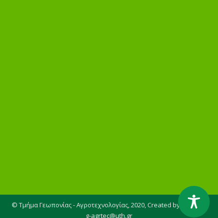
© Τμήμα Γεωπονίας - Αγροτεχνολογίας, 2020,
Created by AGENSO
g-agrtec@uth.gr