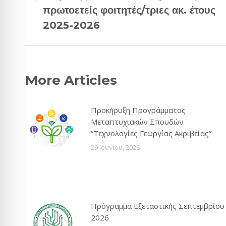
Previous
πρωτοετείς φοιτητές/τριες ακ. έτους
post:
2025-2026
More Articles
Προκήρυξη Προγράμματος
Μεταπτυχιακών Σπουδών
“Τεχνολογίες Γεωργίας Ακριβείας”
29 Ιουνίου, 2026
Πρόγραμμα Εξεταστικής Σεπτεμβρίου
2026