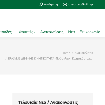
Search:
Αναζήτηση
g-agrtec@uth.gr
πουδές
Φοιτητές
Ανακοινώσεις
Νέα
Επικοινωνία
You are here:
Home
Ανακοινώσεις
ERASMUS ΔΙΕΘΝΗΣ ΚΙΝΗΤΙΚΟΤΗΤΑ -Πρόσκληση Κινητικότητας…
Τελευταία Νέα / Ανακοινώσεις