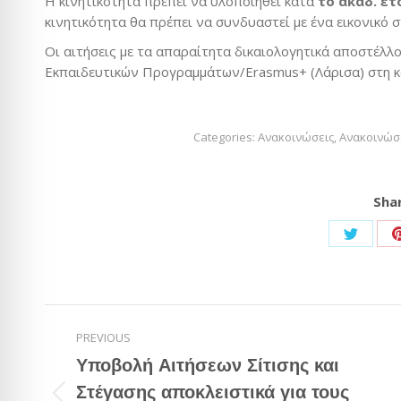
H κινητικότητα πρέπει να υλοποιηθεί κατά
το ακαδ. έτ
κινητικότητα θα πρέπει να συνδυαστεί με ένα εικονικό στ
Οι αιτήσεις με τα απαραίτητα δικαιολογητικά αποστέλλ
Εκπαιδευτικών Προγραμμάτων/Erasmus+ (Λάρισα) στη κ
Categories:
Ανακοινώσεις
,
Ανακοινώσ
Shar
Share
on
Twitter
Post
PREVIOUS
navigation
Υποβολή Αιτήσεων Σίτισης και
Στέγασης αποκλειστικά για τους