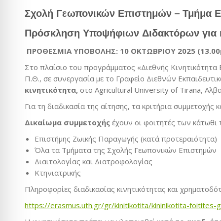
Σχολή Γεωπονικών Επιστημών – Τμήμα 
Πρόσκληση Υποψήφιων Διδακτόρων για κι
ΠΡΟΘΕΣΜΙΑ ΥΠΟΒΟΛΗΣ: 10 OKTΩΒΡΙΟΥ 2025 (13.00μ
Στο πλαίσιο του προγράμματος «Διεθνής Κινητικότητα 
Π.Θ., σε συνεργασία με το Γραφείο Διεθνών Εκπαιδευ
κινητικότητα,
στο Agricultural University of Tirana, Αλβ
Για τη διαδικασία της αίτησης, τα κριτήρια συμμετοχής 
Δικαίωμα συμμετοχής
έχουν οι φοιτητές των κάτωθι 
Επιστήμης Ζωικής Παραγωγής (κατά προτεραιότητα)
Όλα τα Τμήματα της Σχολής Γεωπονικών Επιστημών
Διαιτολογίας και Διατροφολογίας
Κτηνιατρικής
Πληροφορίες διαδικασίας κινητικότητας και χρηματοδότη
https://erasmus.uth.gr/gr/kinitikotita/kininikotita-foitites-g