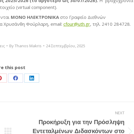
ος 2025/2026 (το αργότερο ως 30/07/2026).
Η βραχυχρόνια
οιχείο (virtual component).
ονται
ΜΟΝΟ ΗΛΕΚΤΡΟΝΙΚΑ
στο Γραφείο Διεθνών
α Χρυσάνθη Φούρλαρη, email:
cfour@uth.gr
, τηλ. 2410 284728.
εις
By
Thanos Makris
24 Σεπτεμβρίου, 2025
e this post
Share
Share
Share
on
on
on
Pinterest
Facebook
LinkedIn
NEXT
Προκήρυξη για την Πρόσληψη
Εντεταλμένων Διδασκόντων στο