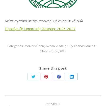
Δείτε σχετικά με την προκήρυξη αναλυτικά εδώ:
Προκήρυξη Πρακτικής Άσκησης 2026-2027
Categories:
Ανακοινώσεις
,
Ανακοινώσεις
By
Thanos Makris
6 Νοεμβρίου, 2025
Share this post
Share
Share
Share
Share
on
on
on
on
Twitter
Pinterest
Facebook
LinkedIn
Post
PREVIOUS