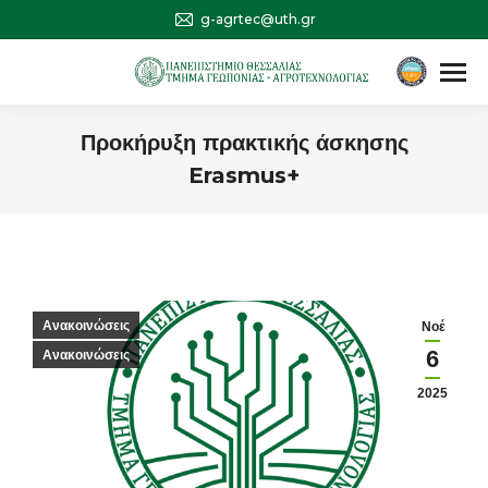
g-agrtec@uth.gr
Αναζήτηση
Search:
Προκήρυξη πρακτικής άσκησης
Erasmus+
You are here:
Ανακοινώσεις
Νοέ
6
Ανακοινώσεις
2025