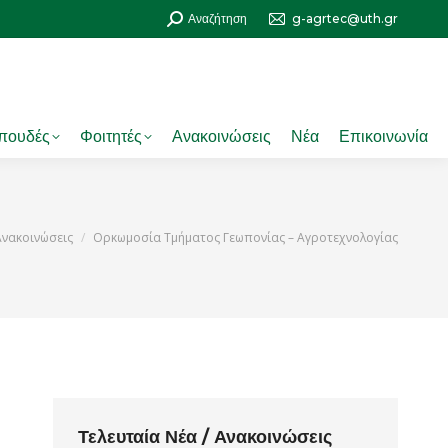
Search:
Αναζήτηση
g-agrtec@uth.gr
πουδές
Φοιτητές
Ανακοινώσεις
Νέα
Επικοινωνία
here:
Ανακοινώσεις
Ορκωμοσία Τμήματος Γεωπονίας – Αγροτεχνολογίας
Τελευταία Νέα / Ανακοινώσεις