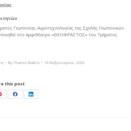
ογίας
οιτητών
ήματος Γεωπονίας-Αγροτεχνολογίας της Σχολής Γεωπονικών
τοποιηθεί στο Αμφιθέατρο «ΘΕΟΦΡΑΣΤΟΣ» του Τμήματος
ις
By
Thanos Makris
19 Φεβρουαρίου, 2026
e this post
Share
Share
Share
on
on
on
Pinterest
Facebook
LinkedIn