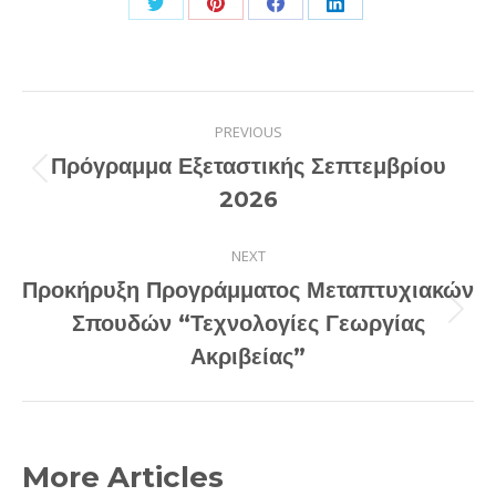
Share
Share
Share
Share
on
on
on
on
Twitter
Pinterest
Facebook
LinkedIn
Post
PREVIOUS
navigation
Πρόγραμμα Εξεταστικής Σεπτεμβρίου
Previous
2026
post:
NEXT
Προκήρυξη Προγράμματος Μεταπτυχιακών
Next
Σπουδών “Τεχνολογίες Γεωργίας
post:
Ακριβείας”
More Articles