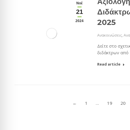
Αξιολόγ
Νοέ
Διδάκτρ
21
2025
2024
Ανακοινώσεις
,
Ανα
Δείτε στο σχετ
διδάκτρων από
Read article
←
1
…
19
20