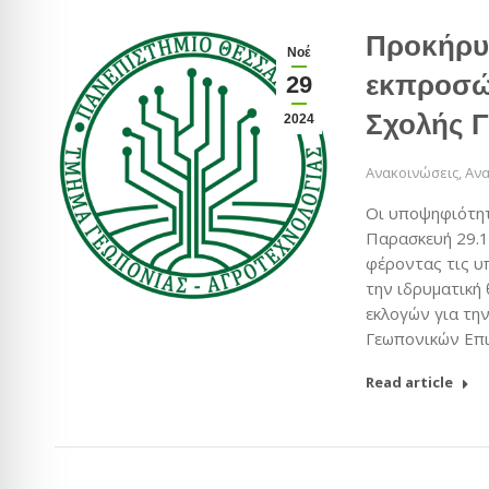
Προκήρυξ
Νοέ
εκπροσώ
29
Σχολής 
2024
Ανακοινώσεις
,
Ανα
Οι υποψηφιότητ
Παρασκευή 29.1
φέροντας τις υ
την ιδρυματική
εκλογών για τη
Γεωπονικών Επι
Read article