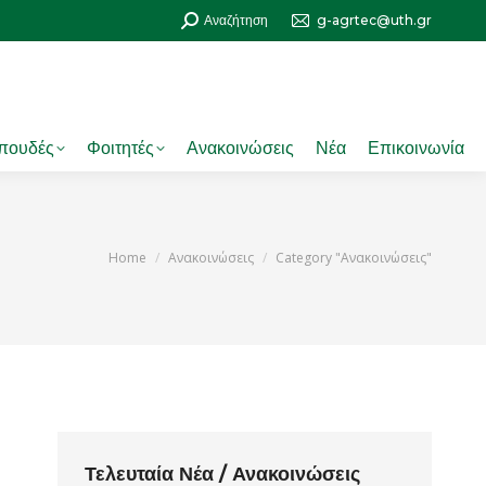
Search:
Αναζήτηση
g-agrtec@uth.gr
πουδές
Φοιτητές
Ανακοινώσεις
Νέα
Επικοινωνία
You are here:
Home
Ανακοινώσεις
Category "Ανακοινώσεις"
Τελευταία Νέα / Ανακοινώσεις