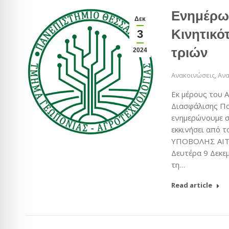
Ενημέρω
Δεκ
Κινητικό
3
τριών
2024
Ανακοινώσεις
,
Ανα
Εκ μέρους του 
Διασφάλισης Π
ενημερώνουμε σ
εκκινήσει από 
ΥΠΟΒΟΛΗΣ ΑΙΤΗ
Δευτέρα 9 Δεκεμ
τη…
Read article