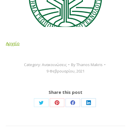
Αρχείο
Category:
Ανακοινώσεις
By
Thanos Makris
9 Φεβρουαρίου, 2021
Share this post
Share
Share
Share
Share
on
on
on
on
Twitter
Pinterest
Facebook
LinkedIn