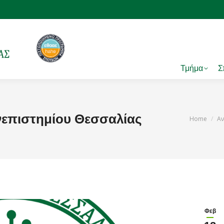
Τμήμα
Σ
πιστημίου Θεσσαλίας
You are h
Home
Αν
Φεβ