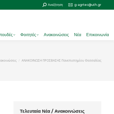
Search:
Αναζήτηση
g-agrtec@uth.gr
πουδές
Φοιτητές
Ανακοινώσεις
Νέα
Επικοινωνία
ere:
ακοινώσεις
ΑΝΑΚΟΙΝΩΣΗ ΠΡΟΣΒΑΣΗΣ Πανεπιστημίου Θεσσαλίας
Τελευταία Νέα / Ανακοινώσεις