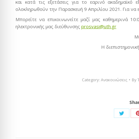
και κατά τις εξετάσεις για το εαρινό ακαδημαϊκό
ολοκληρωθούν την Παρασκευή 9 Απριλίου 2021. Για να 
Μπορείτε να επικοινωνείτε μαζί μας καθημερινά 10
ηλεκτρονικής μας διεύθυνσης
prosvasi@uth.gr
Με
Η διεπιστημονι
Category:
Ανακοινώσεις
By
Shar
Share
on
Twitter