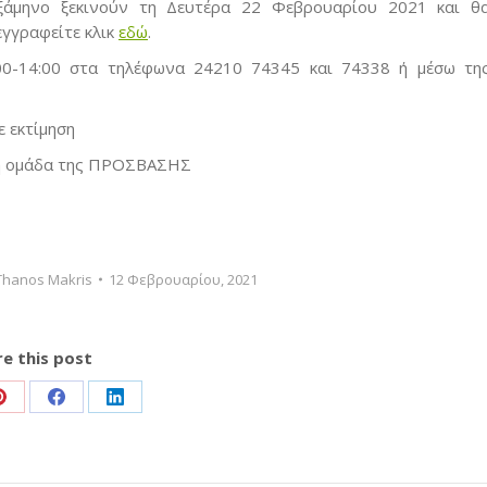
 εξάμηνο ξεκινούν τη Δευτέρα 22 Φεβρουαρίου 2021 και θ
εγγραφείτε κλικ
εδώ
.
:00-14:00 στα τηλέφωνα 24210 74345 και 74338 ή μέσω τη
 εκτίμηση
κή ομάδα της ΠΡΟΣΒΑΣΗΣ
Thanos Makris
12 Φεβρουαρίου, 2021
e this post
Share
Share
Share
on
on
on
Pinterest
Facebook
LinkedIn