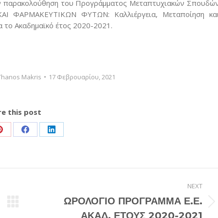
ην παρακολούθηση του Προγράμματος Μεταπτυχιακών Σπουδώ
Ι ΦΑΡΜΑΚΕΥΤΙΚΩΝ ΦΥΤΩΝ: Καλλιέργεια, Μεταποίηση κα
 το Ακαδημαϊκό έτος 2020-2021.
Thanos Makris
17 Φεβρουαρίου, 2021
e this post
Share
Share
Share
on
on
on
Pinterest
Facebook
LinkedIn
NEXT
ΩΡΟΛΟΓΙΟ ΠΡΟΓΡΑΜΜΑ Ε.Ε.
Next
ΑΚΑΔ. ΕΤΟΥΣ 2020-2021
post: