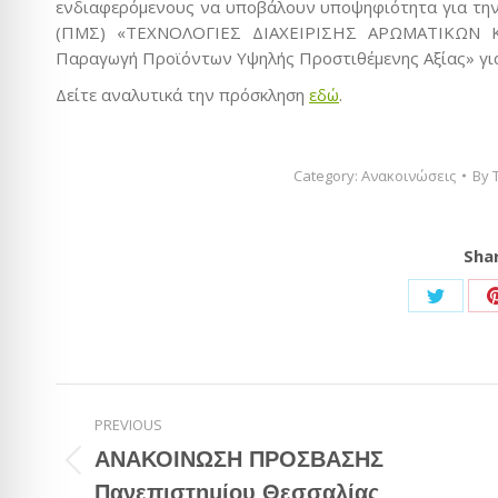
ενδιαφερόμενους να υποβάλουν υποψηφιότητα για τ
(ΠΜΣ) «ΤΕΧΝΟΛΟΓΙΕΣ ΔΙΑΧΕΙΡΙΣΗΣ ΑΡΩΜΑΤΙΚΩΝ ΚΑ
Παραγωγή Προϊόντων Υψηλής Προστιθέμενης Αξίας» για
Δείτε αναλυτικά την πρόσκληση
εδώ
.
Category:
Ανακοινώσεις
By
Shar
Share
on
Twitter
Post
PREVIOUS
navigation
ΑΝΑΚΟΙΝΩΣΗ ΠΡΟΣΒΑΣΗΣ
Previous
Πανεπιστημίου Θεσσαλίας
post: