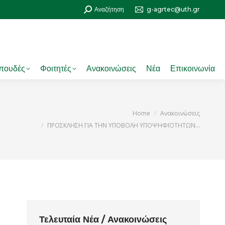
Search:
Αναζήτηση
g-agrtec@uth.gr
πουδές
Φοιτητές
Ανακοινώσεις
Νέα
Επικοινωνία
 are here:
Home
Ανακοινώσεις
ΠΡΟΣΚΛΗΣΗ ΓΙΑ ΤΗΝ ΥΠΟΒΟΛΗ ΥΠΟΨΗΦΙΟΤΗΤΩΝ…
Τελευταία Νέα / Ανακοινώσεις