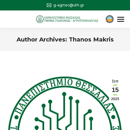
g-agrtec@uth.gr
Αναζήτηση
Search:
Author Archives:
Thanos Makris
You are here:
Σεπ
15
2025