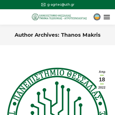
g-agrtec@uth.gr
Αναζήτηση
Search:
Author Archives:
Thanos Makris
You are here:
Απρ
18
2022