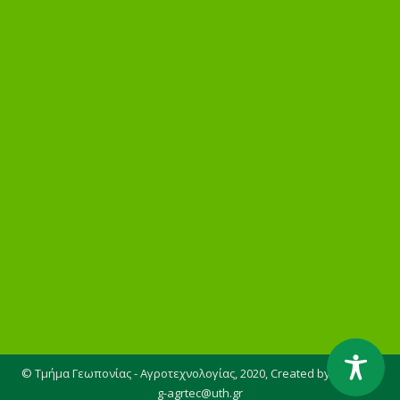
© Τμήμα Γεωπονίας - Αγροτεχνολογίας, 2020,
Created by AGENSO
g-agrtec@uth.gr