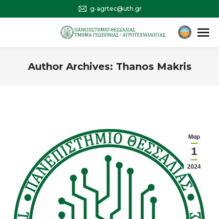
g-agrtec@uth.gr
Αναζήτηση
Search:
Author Archives:
Thanos Makris
You are here:
Μαρ
1
2024