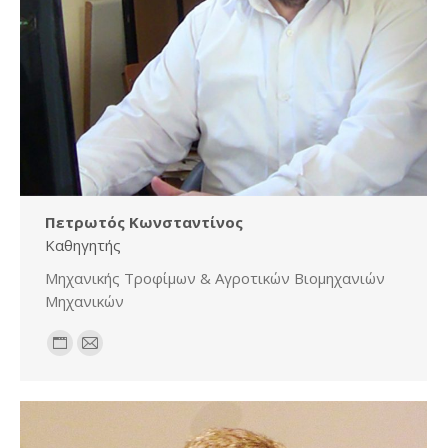
Πετρωτός Κωνσταντίνος
Καθηγητής
Μηχανικής Τροφίμων & Αγροτικών Βιομηχανιών
Μηχανικών
Personal
E-
blog
mail
/
website