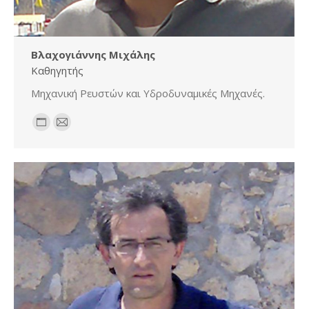
Βλαχογιάννης Μιχάλης
Καθηγητής
Μηχανική Ρευστών και Υδροδυναμικές Μηχανές.
Personal
E-
blog
mail
/
website