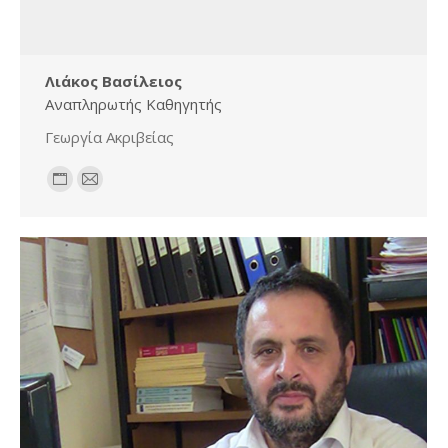
Λιάκος Βασίλειος
Αναπληρωτής Καθηγητής
Γεωργία Ακριβείας
Personal
E-
blog
mail
/
website