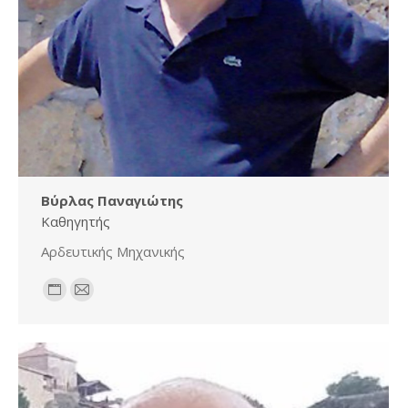
Βύρλας Παναγιώτης
Καθηγητής
Αρδευτικής Μηχανικής
Personal
E-
blog
mail
/
website