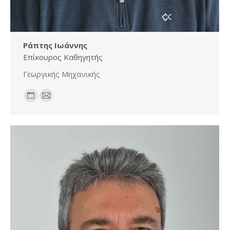
Ράπτης Ιωάννης
Επίκουρος Καθηγητής
Γεωργικής Μηχανικής
Personal
E-
blog
mail
/
website