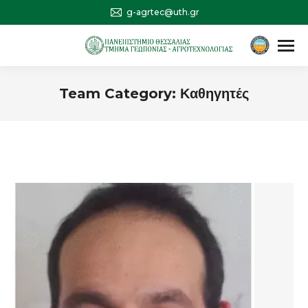
g-agrtec@uth.gr
Αναζήτηση
Search:
Team Category:
Καθηγητές
You are here: