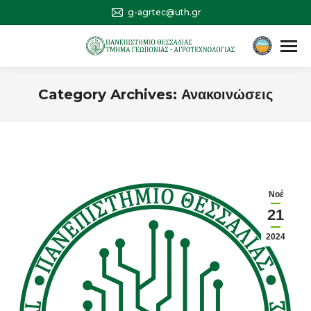
g-agrtec@uth.gr
Αναζήτηση
Search:
Category Archives:
Ανακοινώσεις
You are here:
Νοέ
21
2024