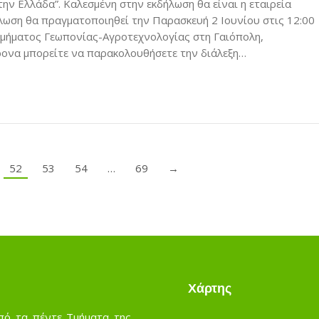
ην Ελλάδα”. Καλεσμένη στην εκδήλωση θα είναι η εταιρεία
ήλωση θα πραγματοποιηθεί την Παρασκευή 2 Ιουνίου στις 12:00
Τμήματος Γεωπονίας-Αγροτεχνολογίας στη Γαιόπολη,
ονα μπορείτε να παρακολουθήσετε την διάλεξη…
52
53
54
…
69
→
Χάρτης
πό τα πέντε Τμήματα της