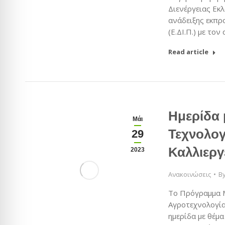
Διενέργειας Εκλ
ανάδειξης εκπρ
(Ε.ΔΙ.Π.) με το
Read article
Ημερίδα 
Μάι
Τεχνολογ
29
Καλλιεργ
2023
Ανακοινώσεις
B
Το Πρόγραμμα 
Αγροτεχνολογία
ημερίδα με θέμ