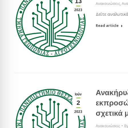
13
Ανακοινώσεις
,
Ανα
2023
Δείτε αναλυτικ
Read article
Ανακήρυξ
Ιούν
εκπροσώπ
2
σχετικά 
2023
Ανακοινώσεις
B