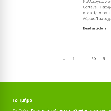
Καλλιεργειών στ
Corteva. Η εκδ
στο κτίριο του
Λάρισα.Ταυτόχρ
Read article
←
1
…
50
51
Το Τμήμα
Το Τμήμα
Γεωπονίας-Αγροτεχνολογίας
είναι ένα α