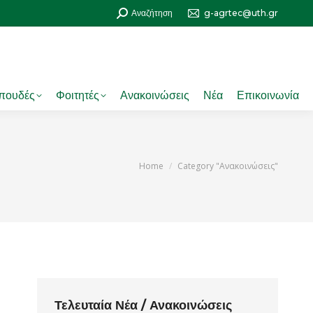
Search:
Αναζήτηση
g-agrtec@uth.gr
πουδές
Φοιτητές
Ανακοινώσεις
Νέα
Επικοινωνία
You are here:
Home
Category "Ανακοινώσεις"
Τελευταία Νέα / Ανακοινώσεις