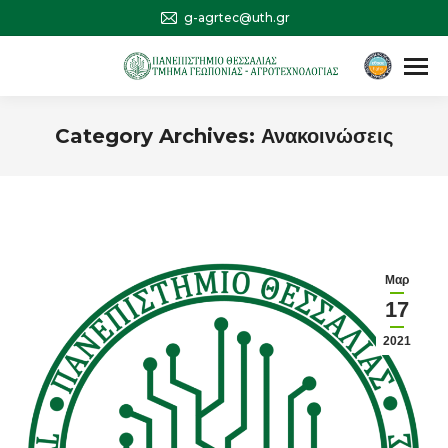
g-agrtec@uth.gr
Αναζήτηση
Search:
Category Archives:
Ανακοινώσεις
You are here:
Μαρ
17
2021