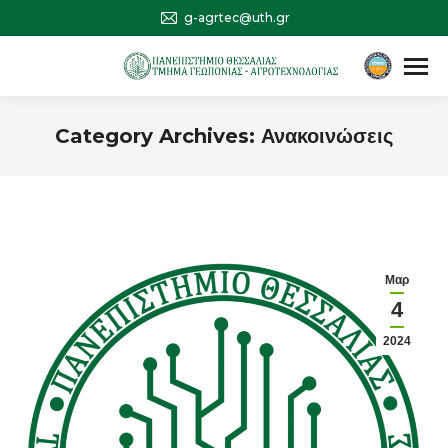
g-agrtec@uth.gr
Αναζήτηση
Search:
Category Archives:
Ανακοινώσεις
You are here:
Μαρ
4
2024