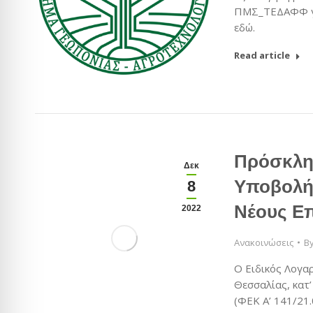
ΠΜΣ_ΤΕΔΑΦΦ για
εδώ.
Read article
Πρόσκλη
Δεκ
Υποβολή
8
Νέους Ε
2022
Ανακοινώσεις
B
O Ειδικός Λογα
Θεσσαλίας, κατ
(ΦΕΚ Α’ 141/21