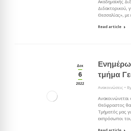
Ακαδημαϊκής Δι
Διδακτορικού, 
Θεσσαλίας», με
Read article
Ενημέρω
Δεκ
τμήμα Γε
6
2022
Ανακοινώσεις
B
Ανακοινώνεται 
Θεόφραστος θα 
Τμήματός μας γι
εκπρόσωποι του
Read article