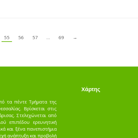
55
56
57
…
69
→
Χάρτης
πό τα πέντε Τμήματα της
σσαλίας. Βρίσκεται στις
άρισας. Στελεχώνεται από
ού επιπέδου ερευνητική
κά και ξένα πανεπιστήμια
νεχή ανάπτυξη και προβολή