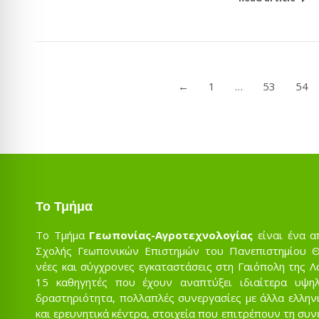
←
1
…
53
54
Το Τμήμα
Το Τμήμα
Γεωπονίας-Αγροτεχνολογίας
είναι ένα α
Σχολής Γεωπονικών Επιστημών του Πανεπιστημίου Θε
νέες και σύγχρονες εγκαταστάσεις στη Γαιόπολη της Λ
15 καθηγητές που έχουν αναπτύξει ιδιαίτερα υψηλ
δραστηριότητα, πολλαπλές συνεργασίες με άλλα ελληνι
και ερευνητικά κέντρα, στοιχεία που επιτρέπουν τη συ