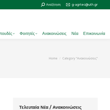
Search:
Αναζήτηση
g-agrtec@uth.gr
πουδές
Φοιτητές
Ανακοινώσεις
Νέα
Επικοινωνία
You are here:
Home
Category "Ανακοινώσεις"
Τελευταία Νέα / Ανακοινώσεις