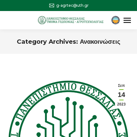
g-agrtec@uth.gr
Αναζήτηση
Search:
Category Archives:
Ανακοινώσεις
You are here:
Σεπ
14
2023